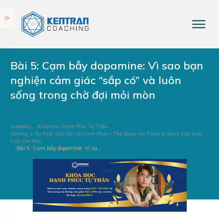
Bài 5: Cạm bẫy dopamine: Vì sao bạn
nghiện cảm giác “sắp có” và luôn
sống trong chờ đợi mỏi mòn
Academy
Khóa Học Hạnh Phúc Tự Thân
Chương 1: Sự Thật Gây Sốc Về Hạnh Phúc – Thứ Đang Âm Thầm Bị Đánh Cắp Khỏi
Cuộc Đời Bạn
Bài 5: Cạm bẫy dopamine: Vì sao bạn nghiện cảm giác “sắp có” và luôn sống trong chờ đợi mỏi mòn