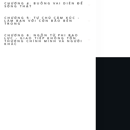
CHƯƠNG 4: BUÔNG VAI DIÊN ĐỂ
SỐNG THẬT
CHƯƠNG 5: TỰ CHỦ CẢM XÚC -
LÀM BẠN VỚI CƠN BÃO BÊN
TRONG
CHƯƠNG 6: NGÔN TỪ PHI BẠO
LỰC - GIAO TIẾP KHÔNG TỔN
THƯƠNG CHÍNH MÌNH VÀ NGƯỜI
KHÁC