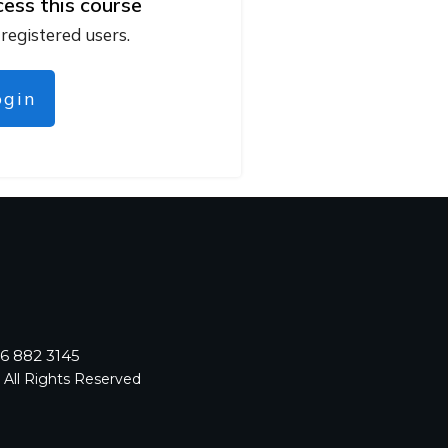
cess this course
 registered users.
ogin
96 882 3145
 All Rights Reserved