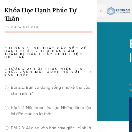
Khóa Học Hạnh Phúc Tự
Thân
0%
CHƯA BẮT ĐẦU
CHƯƠNG 1: SỰ THẬT GÂY SỐC VỀ
HẠNH PHÚC – THỨ ĐANG ÂM
THẦM BỊ ĐÁNH CẮP KHỎI CUỘC
ĐỜI BẠN
CHƯƠNG 2: HỒI PHỤC NIỀM TIN –
CHỮA LÀNH MỐI QUAN HỆ VỚI
BẢN THÂN
A
Bài 2.1: Bạn có đang sống như kẻ thù của
Bà
chính mình?
Bài 2.2: Nội thoại tiêu cực: Những lời ta lặp
lại đến mức tin là thật
Bài 2.3: Ai gieo vào bạn cảm giác “mình là