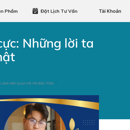
ản Phẩm
Đặt Lịch Tư Vấn
Tài Khoản
cực: Những lời ta
hật
a Lành Mối Quan Hệ Với Bản Thân