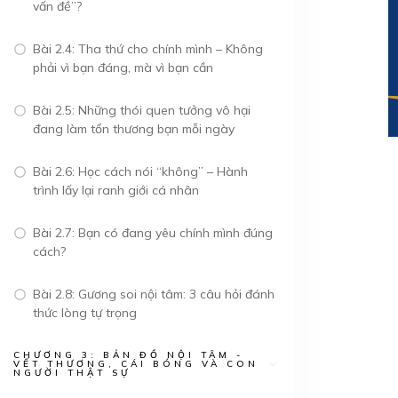
vấn đề”?
Bài 2.4: Tha thứ cho chính mình – Không
phải vì bạn đáng, mà vì bạn cần
Bài 2.5: Những thói quen tưởng vô hại
đang làm tổn thương bạn mỗi ngày
Bài 2.6: Học cách nói “không” – Hành
trình lấy lại ranh giới cá nhân
Bài 2.7: Bạn có đang yêu chính mình đúng
cách?
Bài 2.8: Gương soi nội tâm: 3 câu hỏi đánh
thức lòng tự trọng
CHƯƠNG 3: BẢN ĐỒ NỘI TÂM -
VẾT THƯƠNG, CÁI BÓNG VÀ CON
NGƯỜI THẬT SỰ