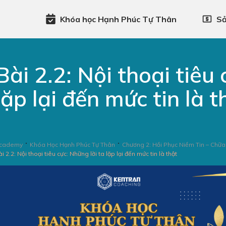
Khóa học Hạnh Phúc Tự Thân
S
Bài 2.2: Nội thoại tiêu 
lặp lại đến mức tin là t
cademy
Khóa Học Hạnh Phúc Tự Thân
Chương 2: Hồi Phục Niềm Tin – Chữ
i 2.2: Nội thoại tiêu cực: Những lời ta lặp lại đến mức tin là thật