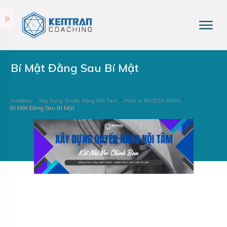
Bí Mật Đằng Sau Bí Mật
Academy
Xây Dựng Quyền Năng Nội Tâm
Phần 4: MASTER MIND
Bí Mật Đằng Sau Bí Mật