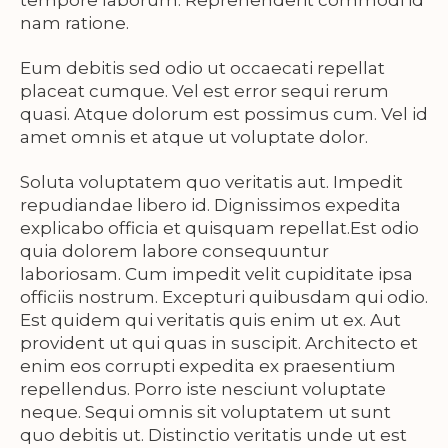
tempore laborum. Reprehenderit commodi id
nam ratione.
Eum debitis sed odio ut occaecati repellat
placeat cumque. Vel est error sequi rerum
quasi. Atque dolorum est possimus cum. Vel id
amet omnis et atque ut voluptate dolor.
Soluta voluptatem quo veritatis aut. Impedit
repudiandae libero id. Dignissimos expedita
explicabo officia et quisquam repellat.Est odio
quia dolorem labore consequuntur
laboriosam. Cum impedit velit cupiditate ipsa
officiis nostrum. Excepturi quibusdam qui odio.
Est quidem qui veritatis quis enim ut ex. Aut
provident ut qui quas in suscipit. Architecto et
enim eos corrupti expedita ex praesentium
repellendus. Porro iste nesciunt voluptate
neque. Sequi omnis sit voluptatem ut sunt
quo debitis ut. Distinctio veritatis unde ut est