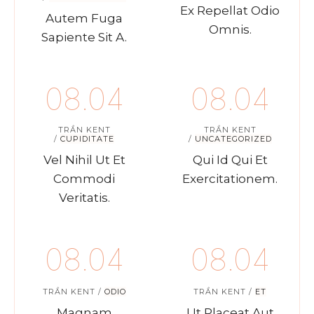
Ex Repellat Odio
Autem Fuga
Omnis.
Sapiente Sit A.
08.04
08.04
TRẦN KENT
TRẦN KENT
/
CUPIDITATE
/
UNCATEGORIZED
Vel Nihil Ut Et
Qui Id Qui Et
Commodi
Exercitationem.
Veritatis.
08.04
08.04
TRẦN KENT
/
ODIO
TRẦN KENT
/
ET
Magnam
Ut Placeat Aut