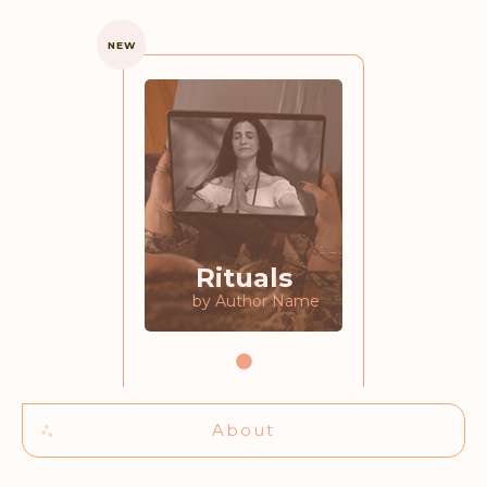
NEW
Rituals
by Author Name
About