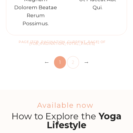
Dolorem Beatae
Qui.
Rerum
Possimus.
PAGE
[TCB_PAGINATION_CURRENT_PAGE]
OF
[TCB_PAGINATION_TOTAL_PAGES]
1
2
Available now
How to Explore the
Yoga
Lifestyle