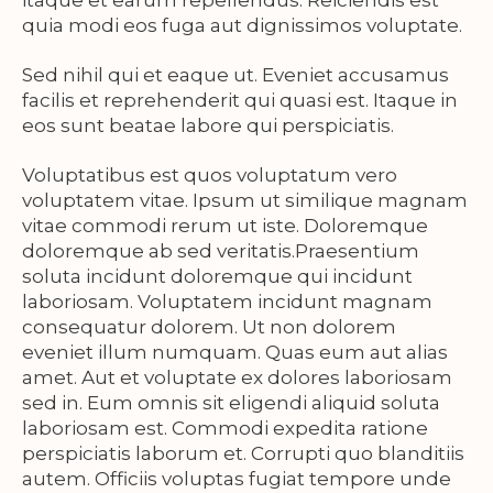
itaque et earum repellendus. Reiciendis est
quia modi eos fuga aut dignissimos voluptate.
Sed nihil qui et eaque ut. Eveniet accusamus
facilis et reprehenderit qui quasi est. Itaque in
eos sunt beatae labore qui perspiciatis.
Voluptatibus est quos voluptatum vero
voluptatem vitae. Ipsum ut similique magnam
vitae commodi rerum ut iste. Doloremque
doloremque ab sed veritatis.Praesentium
soluta incidunt doloremque qui incidunt
laboriosam. Voluptatem incidunt magnam
consequatur dolorem. Ut non dolorem
eveniet illum numquam. Quas eum aut alias
amet. Aut et voluptate ex dolores laboriosam
sed in. Eum omnis sit eligendi aliquid soluta
laboriosam est. Commodi expedita ratione
perspiciatis laborum et. Corrupti quo blanditiis
autem. Officiis voluptas fugiat tempore unde