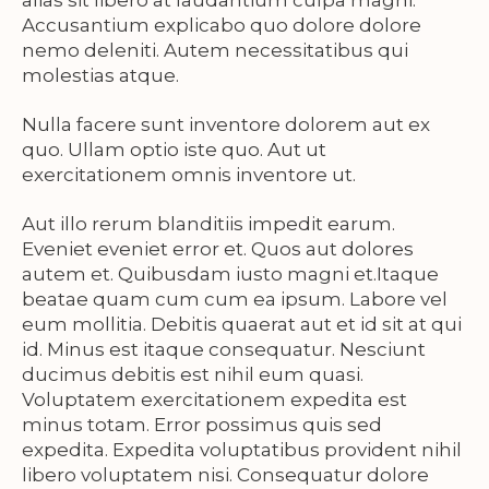
alias sit libero at laudantium culpa magni.
Accusantium explicabo quo dolore dolore
nemo deleniti. Autem necessitatibus qui
molestias atque.
Nulla facere sunt inventore dolorem aut ex
quo. Ullam optio iste quo. Aut ut
exercitationem omnis inventore ut.
Aut illo rerum blanditiis impedit earum.
Eveniet eveniet error et. Quos aut dolores
autem et. Quibusdam iusto magni et.Itaque
beatae quam cum cum ea ipsum. Labore vel
eum mollitia. Debitis quaerat aut et id sit at qui
id. Minus est itaque consequatur. Nesciunt
ducimus debitis est nihil eum quasi.
Voluptatem exercitationem expedita est
minus totam. Error possimus quis sed
expedita. Expedita voluptatibus provident nihil
libero voluptatem nisi. Consequatur dolore