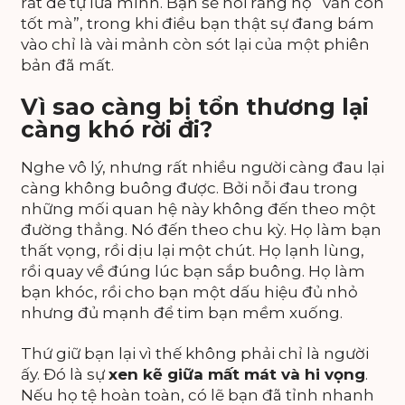
rất dễ tự lừa mình. Bạn sẽ nói rằng họ “vẫn còn
tốt mà”, trong khi điều bạn thật sự đang bám
vào chỉ là vài mảnh còn sót lại của một phiên
bản đã mất.
Vì sao càng bị tổn thương lại
càng khó rời đi?
Nghe vô lý, nhưng rất nhiều người càng đau lại
càng không buông được. Bởi nỗi đau trong
những mối quan hệ này không đến theo một
đường thẳng. Nó đến theo chu kỳ. Họ làm bạn
thất vọng, rồi dịu lại một chút. Họ lạnh lùng,
rồi quay về đúng lúc bạn sắp buông. Họ làm
bạn khóc, rồi cho bạn một dấu hiệu đủ nhỏ
nhưng đủ mạnh để tim bạn mềm xuống.
Thứ giữ bạn lại vì thế không phải chỉ là người
ấy. Đó là sự
xen kẽ giữa mất mát và hi vọng
.
Nếu họ tệ hoàn toàn, có lẽ bạn đã tỉnh nhanh