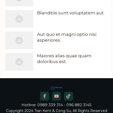
Blanditiis sunt voluptatem aut.
Aut quo et magni optio nisi
asperiores.
Maiores alias quae quam
doloribus est.
Hotline: 0989 339 314 - 096 882 3145
Copyright
2024
Tran Kent & Cong Su, All Rights Reserved